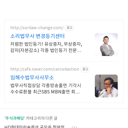
http://sorilaw-change.com/
광고
소리법무사 변경등기센터
저렴한 법인등기! 유상증자, 무상증자,
감자(자본감소) 각종 법인등기 전문법
무사
http://cafe.naver.com/carcivilaction
광고
임해수법무사사무소
법무사직접상담 각종방송출연 기각시
수수료환불 최근SBS MBN출연 회생
파산 증여
주식과배당
'
' 카테고리의 다른 글
HD현대마린솔루션 공모주 청약정보,계좌개설 청약수수료
(1)