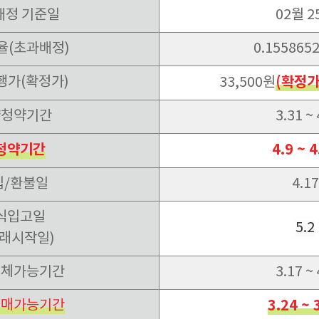
배정 기준일
02월 2
율(초과배정)
0.1558652
행가(확정가)
(확정가
33,500원
약청약기간
3.31 ~ 
청약기간
4.9 ~ 4
입/환불일
4.17
식입고일
5.2
거래시작일)
대체가능기간
3.17 ~ 
매매가능기간
3.24 ~ 