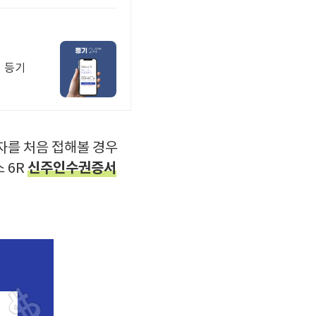
를 처음 접해볼 경우
신주인수권증서
 6R