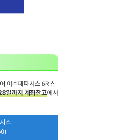
어 이수페타시스 6R 신
.28일까지 계좌잔고
에서
시스
60)