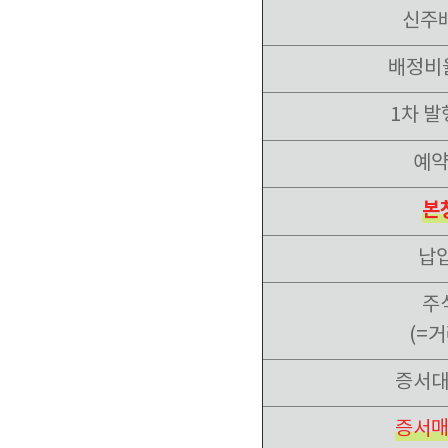
신주
배정비
1차 발
예
본
납
주
(=
증서
증서